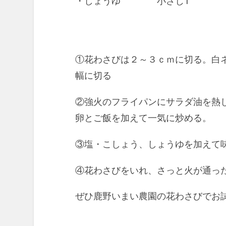
・しょうゆ 小さじ1
①花わさびは２～３ｃｍに切る。白
幅に切る
②強火のフライパンにサラダ油を熱
卵とご飯を加えて一気に炒める。
③塩・こしょう、しょうゆを加えて
④花わさびをいれ、さっと火が通っ
ぜひ鹿野いまい農園の花わさびでお