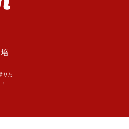
借りた
す！